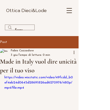
Ottica Dieci&Lode
Post
Fabio Cazzadore
3 giu
Tempo di lettura: 0 min
Made in Italy vuol dire unicità
per il tuo viso
https://video.wixstatic.com/video/49fcdd_b0
ef4eb24d0645d28691826ad6270976/480p/
mp4/file.mp4